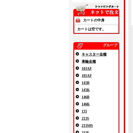
カートの中身
カートは空です。
グループ
キャスター全種
車輪全種
103AF
105AF
145B
145K
146B
146K
155
213S
213S0S
215E