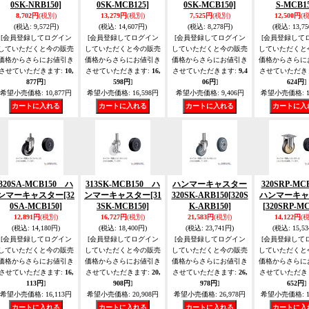
0SK-NRB150]
0SK-MCB125]
0SK-MCB150]
S-MCB15
8,702円
(税別)
13,279円
(税別)
7,525円
(税別)
12,500円
(
(税込
:
9,572円)
(税込
:
14,607円)
(税込
:
8,278円)
(税込
:
13,7
[会員登録してログイン
[会員登録してログイン
[会員登録してログイン
[会員登録して
していただくと今の販売
していただくと今の販売
していただくと今の販売
していただくと
価格からさらにお値引き
価格からさらにお値引き
価格からさらにお値引き
価格からさらに
させていただきます
:
10,
させていただきます
:
16,
させていただきます
:
9,4
させていただき
877円
]
598円
]
06円
]
624円
]
希望小売価格
:
10,877円
希望小売価格
:
16,598円
希望小売価格
:
9,406円
希望小売価格
:
1
320SA-MCB150 ハ
313SK-MCB150 ハ
ハンマーキャスター
320SRP-M
ンマーキャスター
[32
ンマーキャスター
[31
320SK-ARB150
[320S
ハンマーキャ
0SA-MCB150]
3SK-MCB150]
K-ARB150]
[320SRP-MC
12,891円
(税別)
16,727円
(税別)
21,583円
(税別)
14,122円
(
(税込
:
14,180円)
(税込
:
18,400円)
(税込
:
23,741円)
(税込
:
15,5
[会員登録してログイン
[会員登録してログイン
[会員登録してログイン
[会員登録して
していただくと今の販売
していただくと今の販売
していただくと今の販売
していただくと
価格からさらにお値引き
価格からさらにお値引き
価格からさらにお値引き
価格からさらに
させていただきます
:
16,
させていただきます
:
20,
させていただきます
:
26,
させていただき
113円
]
908円
]
978円
]
652円
]
希望小売価格
:
16,113円
希望小売価格
:
20,908円
希望小売価格
:
26,978円
希望小売価格
:
1