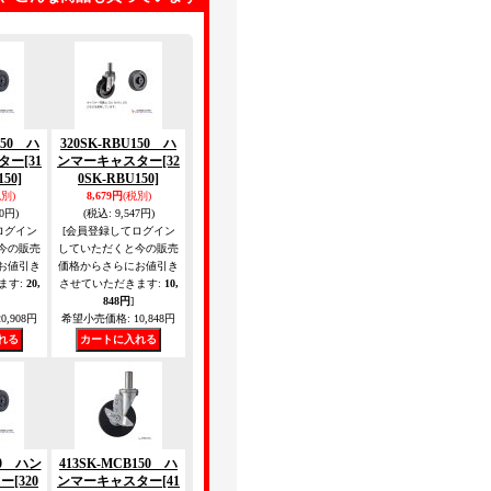
150 ハ
320SK-RBU150 ハ
ター
[31
ンマーキャスター
[32
50]
0SK-RBU150]
税別)
8,679円
(税別)
00円)
(税込
:
9,547円)
ログイン
[会員登録してログイン
今の販売
していただくと今の販売
お値引き
価格からさらにお値引き
ます
:
20,
させていただきます
:
10,
848円
]
0,908円
希望小売価格
:
10,848円
50 ハン
413SK-MCB150 ハ
ター
[320
ンマーキャスター
[41