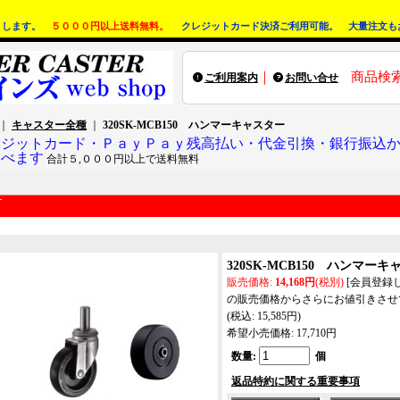
りします。
５０００円以上送料無料。
クレジットカード決済ご利用可能。 大量注文も
｜
商品検
ご利用案内
お問い合せ
｜
キャスター全種
｜
320SK-MCB150 ハンマーキャスター
レジットカード・ＰａｙＰａｙ残高払い・代金引換・銀行振込
選べます
合計５,０００円以上で送料無料
320SK-MCB150 ハンマー
販売価格
:
14,168円
(税別)
[会員登録
の販売価格からさらにお値引きさせ
(税込
:
15,585円
)
希望小売価格
:
17,710円
数量
:
個
返品特約に関する重要事項