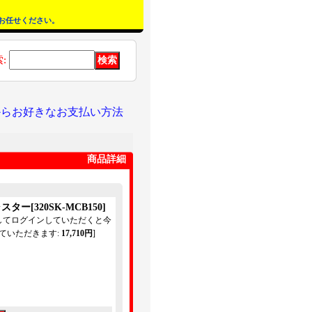
お任せください。
索
:
からお好きなお支払い方法
商品詳細
キャスター
[
320SK-MCB150
]
してログインしていただくと今
ていただきます
:
17,710円
]