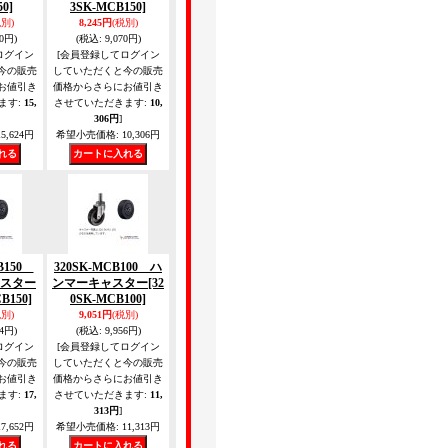
0]
3SK-MCB150]
税別)
8,245円
(税別)
50円)
(税込
:
9,070円)
ログイン
[会員登録してログイン
今の販売
していただくと今の販売
お値引き
価格からさらにお値引き
ます
:
15,
させていただきます
:
10,
306円
]
5,624円
希望小売価格
:
10,306円
CB150
320SK-MCB100 ハ
スター
ンマーキャスター
[32
B150]
0SK-MCB100]
税別)
9,051円
(税別)
34円)
(税込
:
9,956円)
ログイン
[会員登録してログイン
今の販売
していただくと今の販売
お値引き
価格からさらにお値引き
ます
:
17,
させていただきます
:
11,
313円
]
7,652円
希望小売価格
:
11,313円