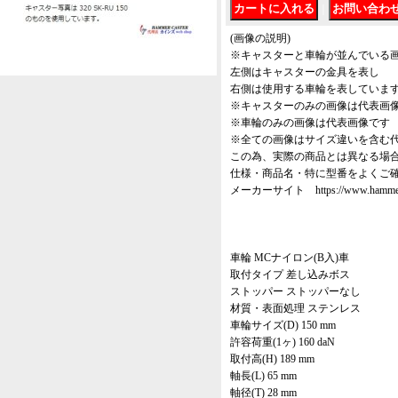
｜
(画像の説明)
※キャスターと車輪が並んでいる
左側はキャスターの金具を表し
右側は使用する車輪を表していま
※キャスターのみの画像は代表画
※車輪のみの画像は代表画像です
※全ての画像はサイズ違いを含む
この為、実際の商品とは異なる場
仕様・商品名・特に型番をよくご
メーカーサイト https://www.hammer-ca
車輪 MCナイロン(B入)車
取付タイプ 差し込みボス
ストッパー ストッパーなし
材質・表面処理 ステンレス
車輪サイズ(D) 150 mm
許容荷重(1ヶ) 160 daN
取付高(H) 189 mm
軸長(L) 65 mm
軸径(T) 28 mm