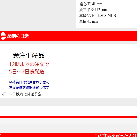
偏心(E) 41 mm
旋回半径 117 mm
車輪品種 499S0S-MCB
車幅 43 mm
納期の目安
5日〜7日以内に発送予定
この商品を買った人は