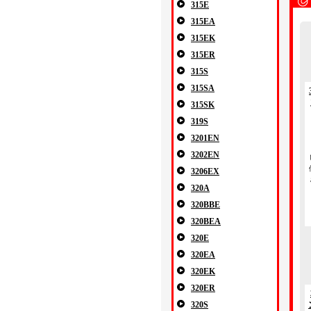
315E
315EA
315EK
315ER
315S
315SA
315SK
319S
3201EN
3202EN
3206EX
320A
320BBE
320BEA
320E
320EA
320EK
320ER
320S