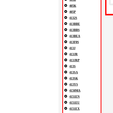
405K
405P
4132S
413BBE
413BBS
413BEA
413F0S
413J
413JR
413JRP
413S
413SA
413SK
413YS
4150MA
4151EN
4151EU
4151EX