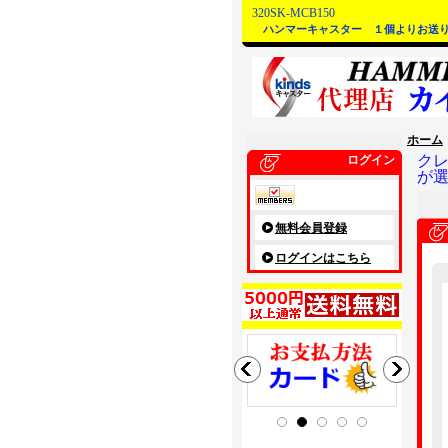
320SK-MCB150
ハンマーキャスター １個よりお送
ホーム
ク
ログイン
が
無料会員登録
ログインはこちら