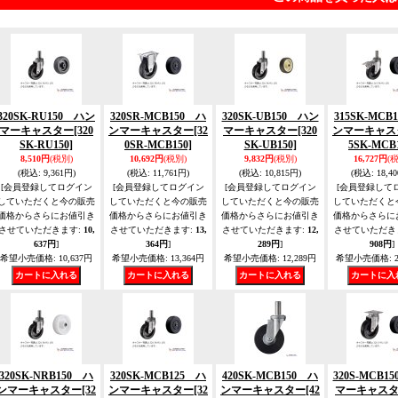
320SK-RU150 ハン
320SR-MCB150 ハ
320SK-UB150 ハン
315SK-MCB
マーキャスター
[320
ンマーキャスター
[32
マーキャスター
[320
ンマーキャス
SK-RU150]
0SR-MCB150]
SK-UB150]
5SK-MCB1
8,510円
(税別)
10,692円
(税別)
9,832円
(税別)
16,727円
(
(税込
:
9,361円)
(税込
:
11,761円)
(税込
:
10,815円)
(税込
:
18,4
[会員登録してログイン
[会員登録してログイン
[会員登録してログイン
[会員登録して
していただくと今の販売
していただくと今の販売
していただくと今の販売
していただくと
価格からさらにお値引き
価格からさらにお値引き
価格からさらにお値引き
価格からさらに
させていただきます
:
10,
させていただきます
:
13,
させていただきます
:
12,
させていただき
637円
]
364円
]
289円
]
908円
]
希望小売価格
:
10,637円
希望小売価格
:
13,364円
希望小売価格
:
12,289円
希望小売価格
:
2
320SK-NRB150 ハ
320SK-MCB125 ハ
420SK-MCB150 ハ
320S-MCB1
ンマーキャスター
[32
ンマーキャスター
[32
ンマーキャスター
[42
マーキャス