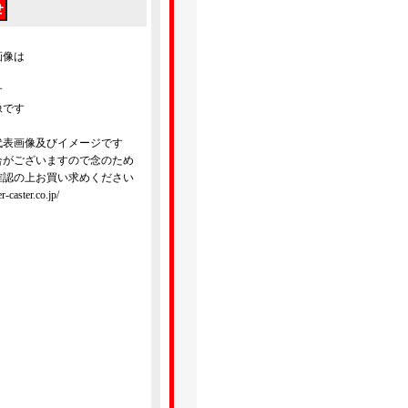
画像は
す
像です
代表画像及びイメージです
合がございますので念のため
確認の上お買い求めください
ster.co.jp/