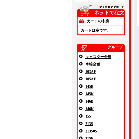
カートの中身
カートは空です。
グループ
キャスター全種
車輪全種
103AF
105AF
145B
145K
146B
146K
155
213S
213S0S
215E