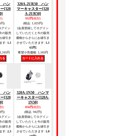
50 ハン
320A-2UR50 ハン
ター
[320
マーキャスター
[320
0]
A-2UR50]
別)
932円
(税別)
5円)
(税込
:
1,025円)
ログイン
[会員登録してログイン
今の販売
していただくと今の販売
お値引き
価格からさらにお値引き
ます
:
1,1
させていただきます
:
1,1
65円
]
1,165円
希望小売価格
:
1,165円
50 ハン
320A-1N50 ハンマ
ター
[320
ーキャスター
[320A-
0]
1N50]
別)
856円
(税別)
9円)
(税込
:
942円)
ログイン
[会員登録してログイン
今の販売
していただくと今の販売
お値引き
価格からさらにお値引き
ます
:
2,3
させていただきます
:
1,0