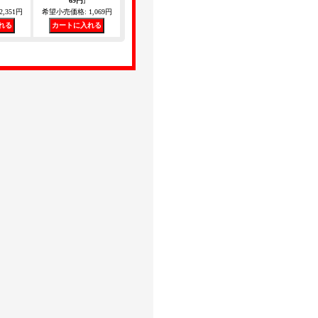
69円
]
2,351円
希望小売価格
:
1,069円