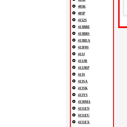
405K
405P
4132S
413BBE
413BBS
413BEA
413F0S
413J
413JR
413JRP
413S
413SA
413SK
413YS
4150MA
4151EN
4151EU
4151EX