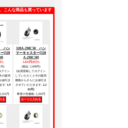
、こんな商品も買っています
50 ハン
320A-2MC50 ハン
ター
[320
マーキャスター
[320
0]
A-2MC50]
別)
1,825円
(税別)
1円)
(税込
:
2,008円)
ログイン
[会員登録してログイン
今の販売
していただくと今の販売
お値引き
価格からさらにお値引き
ます
:
1,9
させていただきます
:
2,2
81円
]
1,921円
希望小売価格
:
2,281円