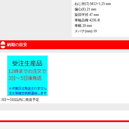
ねじ径(T) M12×1.25 mm
偏心(E) 21 mm
旋回半径 47 mm
車輪品種 425E-R
車幅 20 mm
スパナ(mm) 19
納期の目安
3日〜5日以内に発送予定