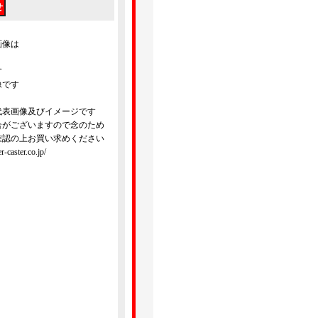
画像は
す
像です
代表画像及びイメージです
合がございますので念のため
確認の上お買い求めください
ster.co.jp/