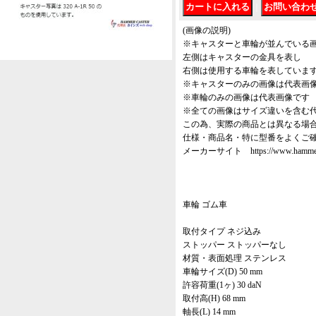
｜
(画像の説明)
※キャスターと車輪が並んでいる
左側はキャスターの金具を表し
右側は使用する車輪を表していま
※キャスターのみの画像は代表画
※車輪のみの画像は代表画像です
※全ての画像はサイズ違いを含む
この為、実際の商品とは異なる場
仕様・商品名・特に型番をよくご
メーカーサイト https://www.hammer-ca
車輪 ゴム車
取付タイプ ネジ込み
ストッパー ストッパーなし
材質・表面処理 ステンレス
車輪サイズ(D) 50 mm
許容荷重(1ヶ) 30 daN
取付高(H) 68 mm
軸長(L) 14 mm