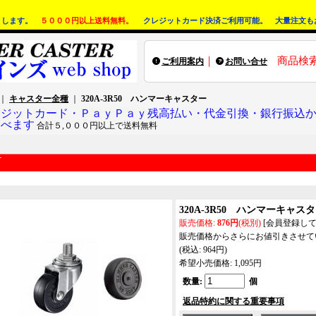
りします。
５０００円以上送料無料。
クレジットカード決済ご利用可能。 大量注文も
｜
商品検
ご利用案内
お問い合せ
｜
キャスター全種
｜
320A-3R50 ハンマーキャスター
レジットカード・ＰａｙＰａｙ残高払い・代金引換・銀行振込
選べます
合計５,０００円以上で送料無料
320A-3R50 ハンマーキャス
販売価格
:
876円
(税別)
[会員登録し
販売価格からさらにお値引きさせて
(税込
:
964円
)
希望小売価格
:
1,095円
数量
:
個
返品特約に関する重要事項