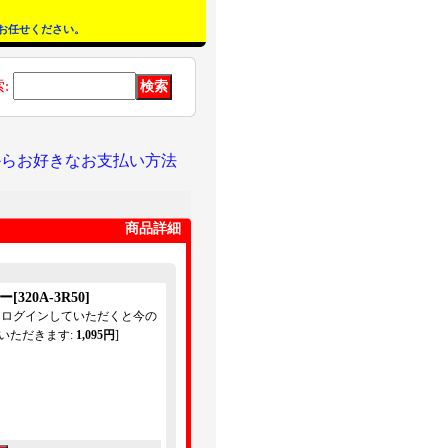
お任せください。
索
:
からお好きなお支払い方法
商品詳細
ター
[
320A-3R50
]
てログインしていただくと今の
いただきます
:
1,095円
]