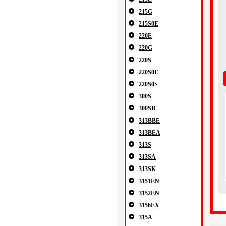
215G
215S0E
220E
220G
220S
220S0E
220S0S
300S
300SR
313BBE
313BEA
313S
313SA
313SK
3151EN
3152EN
3156EX
315A