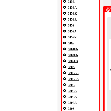
315E
315EA
315EK
315ER
315S
315SA
315SK
319S
3201EN
3202EN
3206EX
320A
320BBE
320BEA
320E
320EA
320EK
320ER
320S