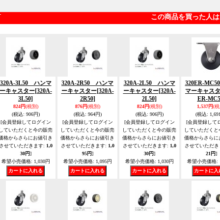
この商品を買った人は
320A-3L50 ハンマ
320A-2R50 ハンマ
320A-2L50 ハンマ
320ER-MC
ーキャスター
[320A-
ーキャスター
[320A-
ーキャスター
[320A-
マーキャス
3L50]
2R50]
2L50]
ER-MC5
824円
(税別)
876円
(税別)
824円
(税別)
1,537円
(税
(税込
:
906円)
(税込
:
964円)
(税込
:
906円)
(税込
:
1,69
[会員登録してログイン
[会員登録してログイン
[会員登録してログイン
[会員登録して
していただくと今の販売
していただくと今の販売
していただくと今の販売
していただくと
価格からさらにお値引き
価格からさらにお値引き
価格からさらにお値引き
価格からさらに
させていただきます
:
1,0
させていただきます
:
1,0
させていただきます
:
1,0
させていただき
30円
]
95円
]
30円
]
21円
]
希望小売価格
:
1,030円
希望小売価格
:
1,095円
希望小売価格
:
1,030円
希望小売価格
: