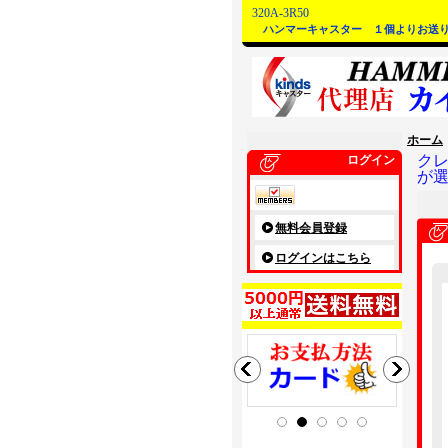
320A-3R50
ハンマーキャスター １個よりお送
ホーム
ク
ログイン
が
無料会員登録
ログインはこちら