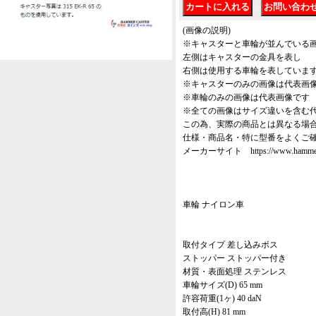
｜
(画像の説明)
※キャスターと車輪が並んでいる
左側はキャスターの金具を表し
右側は使用する車輪を表していま
※キャスターのみの画像は代表画
※車輪のみの画像は代表画像です
※全ての画像はサイズ違いを含む
この為、実際の商品とは異なる場
仕様・商品名・特に型番をよくご
メーカーサイト https://www.hammer-ca
車輪 ナイロン車
取付タイプ 差し込みボス
ストッパー ストッパー付き
材質・表面処理 ステンレス
車輪サイズ(D) 65 mm
許容荷重(1ヶ) 40 daN
取付高(H) 81 mm