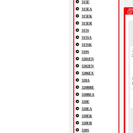
315E
315EA
315EK
315ER
315S
315SA
315SK
319S
3201EN
3202EN
3206EX
320A
320BBE
320BEA
320E
320EA
320EK
320ER
320S