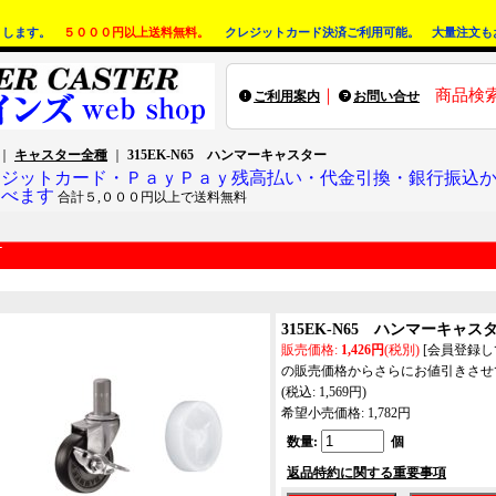
りします。
５０００円以上送料無料。
クレジットカード決済ご利用可能。 大量注文も
｜
商品検
ご利用案内
お問い合せ
｜
キャスター全種
｜
315EK-N65 ハンマーキャスター
レジットカード・ＰａｙＰａｙ残高払い・代金引換・銀行振込
選べます
合計５,０００円以上で送料無料
315EK-N65 ハンマーキャス
販売価格
:
1,426円
(税別)
[会員登録
の販売価格からさらにお値引きさせ
(税込
:
1,569円
)
希望小売価格
:
1,782円
数量
:
個
返品特約に関する重要事項