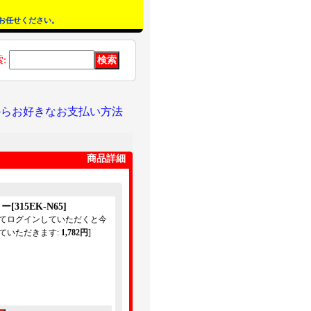
お任せください。
索
:
からお好きなお支払い方法
商品詳細
ター
[
315EK-N65
]
してログインしていただくと今
ていただきます
:
1,782円
]