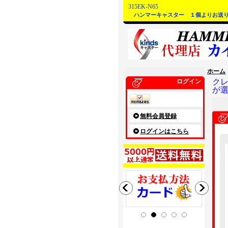
315EK-N65
ハンマーキャスター １個よりお送
ホーム
ク
ログイン
が
無料会員登録
ログインはこちら