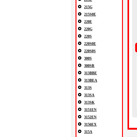
215G
215S0E
220E
220G
220S
220S0E
220S0S
300S
300SR
313BBE
313BEA
313S
313SA
313SK
3151EN
3152EN
3156EX
315A