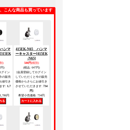
、こんな商品も買っています
5 ハンマ
415EK-N65 ハンマ
[315EK
ーキャスター
[415EK
-N65]
別)
588円
(税別)
2円)
(税込
:
647円)
ログイン
[会員登録してログイン
今の販売
していただくと今の販売
お値引き
価格からさらにお値引き
ます
:
1,7
させていただきます
:
734
円
]
1,786円
希望小売価格
:
734円