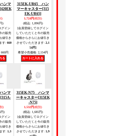
5 ハンマ
315EK-UR65 ハン
[420EK
マーキャスター
[315
EK-UR65]
別)
1,724円
(税別)
円)
(税込
:
1,896円)
ログイン
[会員登録してログイン
今の販売
していただくと今の販売
お値引き
価格からさらにお値引き
ます
:
660
させていただきます
:
2,1
54円
]
660円
希望小売価格
:
2,154円
5 ハンマ
315EK-N75 ハンマ
ー
[315A-
ーキャスター
[315EK
-N75]
別)
1,532円
(税別)
6円)
(税込
:
1,685円)
ログイン
[会員登録してログイン
今の販売
していただくと今の販売
お値引き
価格からさらにお値引き
ます
:
1,3
させていただきます
:
1,9