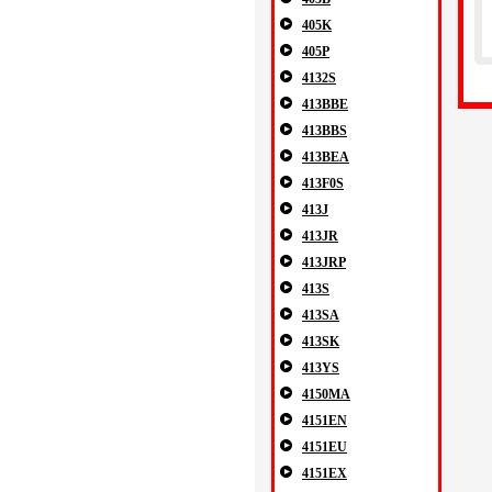
405K
405P
4132S
413BBE
413BBS
413BEA
413F0S
413J
413JR
413JRP
413S
413SA
413SK
413YS
4150MA
4151EN
4151EU
4151EX