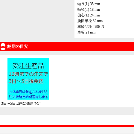
軸長(L) 35 mm
軸径(T) 18 mm
偏心(E) 24 mm
旋回半径 62 mm
車輪品種 429E-N
車幅 21 mm
納期の目安
3日〜5日以内に発送予定