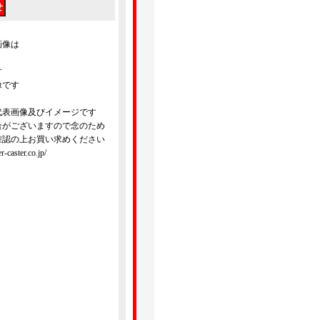
画像は
す
像です
代表画像及びイメージです
合がございますので念のため
確認の上お買い求めください
ster.co.jp/