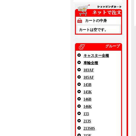
カートの中身
カートは空です。
グループ
キャスター全種
車輪全種
103AF
105AF
145B
145K
146B
146K
155
213S
213S0S
215E