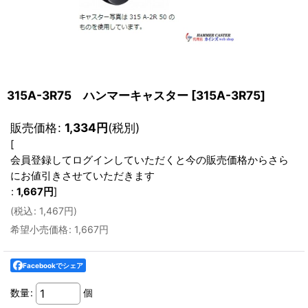
315A-3R75 ハンマーキャスター
[
315A-3R75
]
販売価格
:
1,334
円
(税別)
[
会員登録してログインしていただくと今の販売価格からさら
にお値引きさせていただきます
:
1,667
円
]
(
税込
:
1,467
円
)
希望小売価格
:
1,667
円
Facebookでシェア
数量
:
個