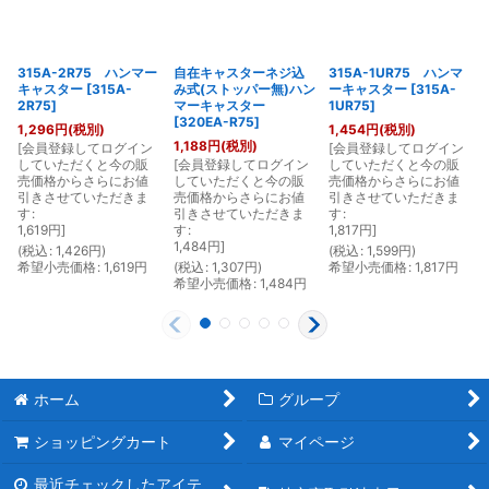
315A-2R75 ハンマー
自在キャスターネジ込
315A-1UR75 ハンマ
キャスター
[
315A-
み式(ストッパー無)ハン
ーキャスター
[
315A-
2R75
]
マーキャスター
1UR75
]
[
320EA-R75
]
1,296
円
(税別)
1,454
円
(税別)
1,188
円
(税別)
[
会員登録してログイン
[
会員登録してログイン
[
していただくと今の販
[
会員登録してログイン
していただくと今の販
売価格からさらにお値
していただくと今の販
売価格からさらにお値
引きさせていただきま
売価格からさらにお値
引きさせていただきま
す
:
引きさせていただきま
す
:
1,619
円
]
す
:
1,817
円
]
1,484
円
]
(
税込
:
1,426
円
)
(
税込
:
1,599
円
)
(
希望小売価格
:
1,619
円
(
税込
:
1,307
円
)
希望小売価格
:
1,817
円
希望小売価格
:
1,484
円
ホーム
グループ
ショッピングカート
マイページ
最近チェックしたアイテ