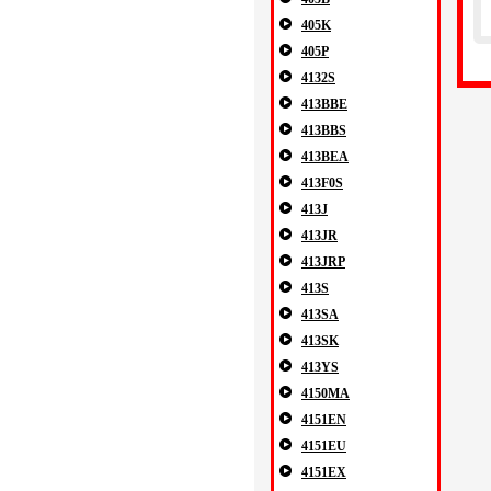
405K
405P
4132S
413BBE
413BBS
413BEA
413F0S
413J
413JR
413JRP
413S
413SA
413SK
413YS
4150MA
4151EN
4151EU
4151EX