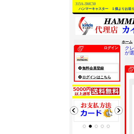
315A-3MC50
ハンマーキャスター １個よりお送
ホーム
ク
ログイン
が
無料会員登録
ログインはこちら