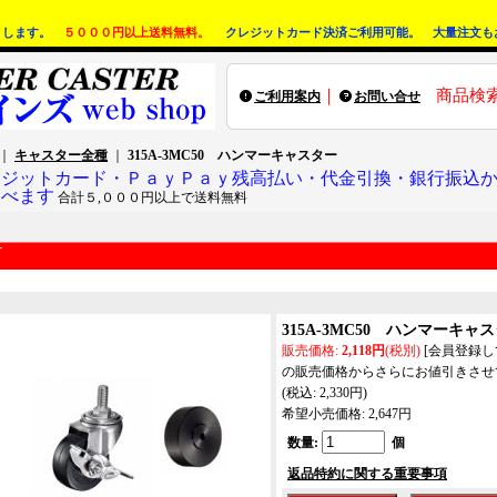
りします。
５０００円以上送料無料。
クレジットカード決済ご利用可能。 大量注文も
｜
商品検
ご利用案内
お問い合せ
｜
キャスター全種
｜
315A-3MC50 ハンマーキャスター
レジットカード・ＰａｙＰａｙ残高払い・代金引換・銀行振込
選べます
合計５,０００円以上で送料無料
315A-3MC50 ハンマーキャ
販売価格
:
2,118円
(税別)
[会員登録
の販売価格からさらにお値引きさせ
(税込
:
2,330円
)
希望小売価格
:
2,647円
数量
:
個
返品特約に関する重要事項