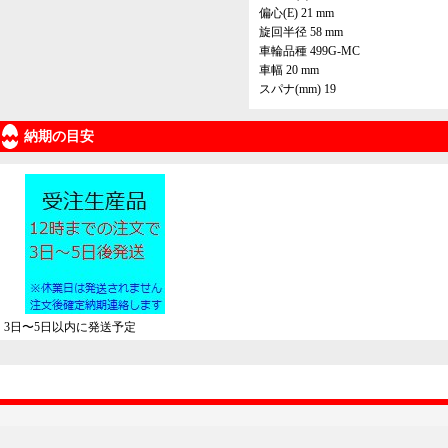
偏心(E) 21 mm
旋回半径 58 mm
車輪品種 499G-MC
車幅 20 mm
スパナ(mm) 19
納期の目安
3日〜5日以内に発送予定