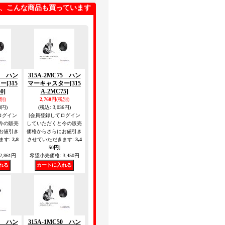
、こんな商品も買っています
50 ハン
315A-2MC75 ハン
ター
[315
マーキャスター
[315
0]
A-2MC75]
別)
2,760円
(税別)
8円)
(税込
:
3,036円)
ログイン
[会員登録してログイン
今の販売
していただくと今の販売
お値引き
価格からさらにお値引き
ます
:
2,8
させていただきます
:
3,4
50円
]
2,861円
希望小売価格
:
3,450円
75 ハン
315A-1MC50 ハン