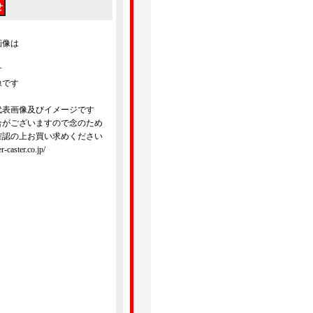
画像は
す
像です
代表画像及びイメージです
合がございますので念のため
確認の上お買い求めください
ster.co.jp/