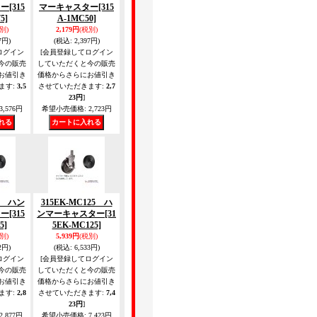
ター
[315
マーキャスター
[315
5]
A-1MC50]
別)
2,179円
(税別)
7円)
(税込
:
2,397円)
ログイン
[会員登録してログイン
今の販売
していただくと今の販売
お値引き
価格からさらにお値引き
ます
:
3,5
させていただきます
:
2,7
23円
]
3,576円
希望小売価格
:
2,723円
65 ハン
315EK-MC125 ハ
ター
[315
ンマーキャスター
[31
5]
5EK-MC125]
別)
5,939円
(税別)
2円)
(税込
:
6,533円)
ログイン
[会員登録してログイン
今の販売
していただくと今の販売
お値引き
価格からさらにお値引き
ます
:
2,8
させていただきます
:
7,4
23円
]
2,877円
希望小売価格
:
7,423円