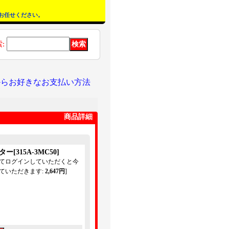
お任せください。
索
:
からお好きなお支払い方法
商品詳細
スター
[
315A-3MC50
]
してログインしていただくと今
ていただきます
:
2,647円
]