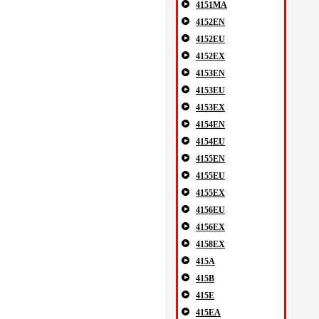
4151MA
4152EN
4152EU
4152EX
4153EN
4153EU
4153EX
4154EN
4154EU
4155EN
4155EU
4155EX
4156EU
4156EX
4158EX
415A
415B
415E
415EA