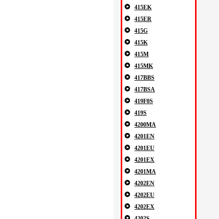
415EK
415ER
415G
415K
415M
415MK
417BBS
417BSA
419F0S
419S
4200MA
4201EN
4201EU
4201EX
4201MA
4202EN
4202EU
4202EX
4202S