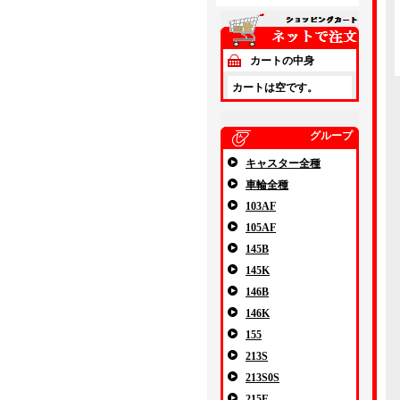
カートの中身
カートは空です。
グループ
キャスター全種
車輪全種
103AF
105AF
145B
145K
146B
146K
155
213S
213S0S
215E