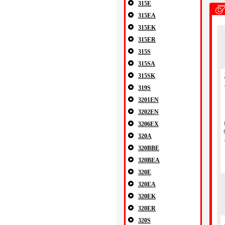
315E
315EA
315EK
315ER
315S
315SA
315SK
319S
3201EN
3202EN
3206EX
320A
320BBE
320BEA
320E
320EA
320EK
320ER
320S