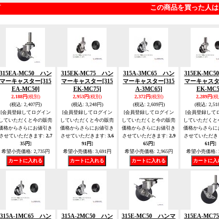
この商品を買った人は
315EA-MC50 ハン
315EK-MC75 ハン
315A-3MC65 ハン
315EK-MC
マーキャスター
[315
マーキャスター
[315
マーキャスター
[315
マーキャス
EA-MC50]
EK-MC75]
A-3MC65]
EK-MC5
2,188円
(税別)
2,953円
(税別)
2,372円
(税別)
2,289円
(税
(税込
:
2,407円)
(税込
:
3,248円)
(税込
:
2,609円)
(税込
:
2,51
[会員登録してログイン
[会員登録してログイン
[会員登録してログイン
[会員登録して
していただくと今の販売
していただくと今の販売
していただくと今の販売
していただくと
価格からさらにお値引き
価格からさらにお値引き
価格からさらにお値引き
価格からさらに
させていただきます
:
2,7
させていただきます
:
3,6
させていただきます
:
2,9
させていただき
35円
]
91円
]
65円
]
61円
]
希望小売価格
:
2,735円
希望小売価格
:
3,691円
希望小売価格
:
2,965円
希望小売価格
:
315A-1MC65 ハン
315A-2MC50 ハン
315E-MC50 ハンマ
315EA-MC