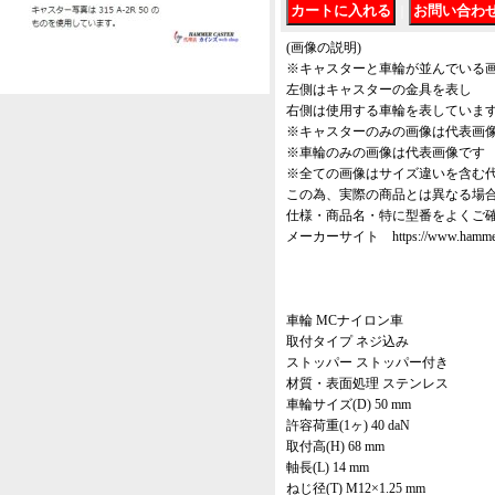
｜
(画像の説明)
※キャスターと車輪が並んでいる
左側はキャスターの金具を表し
右側は使用する車輪を表していま
※キャスターのみの画像は代表画
※車輪のみの画像は代表画像です
※全ての画像はサイズ違いを含む
この為、実際の商品とは異なる場
仕様・商品名・特に型番をよくご
メーカーサイト https://www.hammer-ca
車輪 MCナイロン車
取付タイプ ネジ込み
ストッパー ストッパー付き
材質・表面処理 ステンレス
車輪サイズ(D) 50 mm
許容荷重(1ヶ) 40 daN
取付高(H) 68 mm
軸長(L) 14 mm
ねじ径(T) M12×1.25 mm