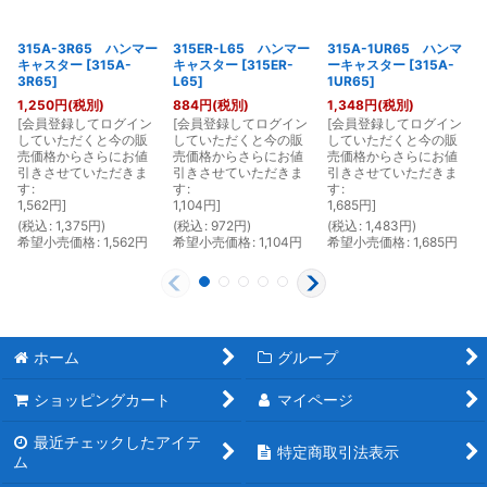
315A-3R65 ハンマー
315ER-L65 ハンマー
315A-1UR65 ハンマ
キャスター
[
315A-
キャスター
[
315ER-
ーキャスター
[
315A-
3R65
]
L65
]
1UR65
]
1,250
円
(税別)
884
円
(税別)
1,348
円
(税別)
[
会員登録してログイン
[
会員登録してログイン
[
会員登録してログイン
[
していただくと今の販
していただくと今の販
していただくと今の販
売価格からさらにお値
売価格からさらにお値
売価格からさらにお値
引きさせていただきま
引きさせていただきま
引きさせていただきま
す
:
す
:
す
:
1,562
円
]
1,104
円
]
1,685
円
]
(
税込
:
1,375
円
)
(
税込
:
972
円
)
(
税込
:
1,483
円
)
(
希望小売価格
:
1,562
円
希望小売価格
:
1,104
円
希望小売価格
:
1,685
円
ホーム
グループ
ショッピングカート
マイページ
最近チェックしたアイテ
特定商取引法表示
ム