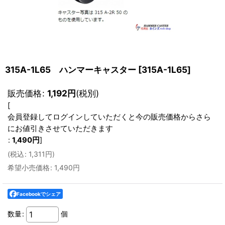
315A-1L65 ハンマーキャスター
[
315A-1L65
]
販売価格
:
1,192
円
(税別)
[
会員登録してログインしていただくと今の販売価格からさら
にお値引きさせていただきます
:
1,490
円
]
(
税込
:
1,311
円
)
希望小売価格
:
1,490
円
Facebookでシェア
数量
:
個