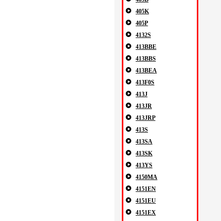
405K
405P
4132S
413BBE
413BBS
413BEA
413F0S
413J
413JR
413JRP
413S
413SA
413SK
413YS
4150MA
4151EN
4151EU
4151EX