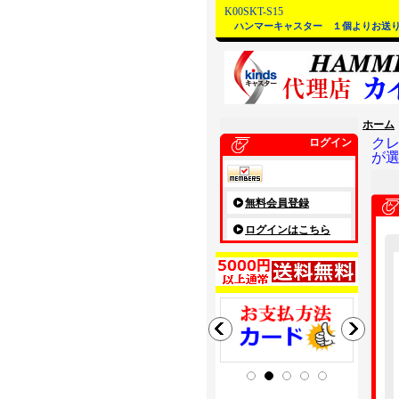
K00SKT-S15
ハンマーキャスター １個よりお送
ホーム
ク
ログイン
が
無料会員登録
ログインはこちら