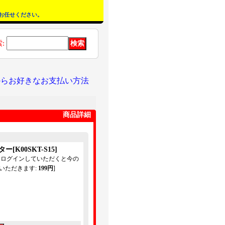
お任せください。
索
:
からお好きなお支払い方法
商品詳細
スター
[
K00SKT-S15
]
てログインしていただくと今の
いただきます
:
199円
]