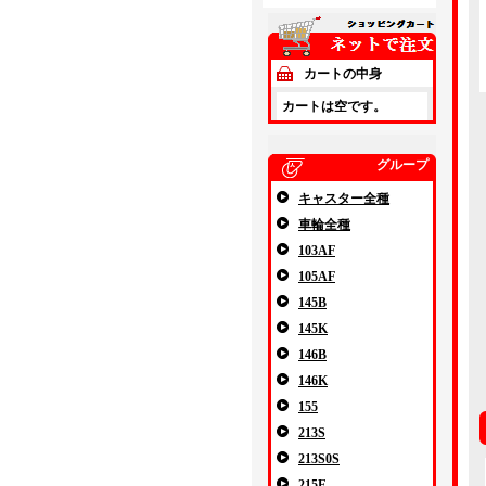
カートの中身
カートは空です。
グループ
キャスター全種
車輪全種
103AF
105AF
145B
145K
146B
146K
155
213S
213S0S
215E