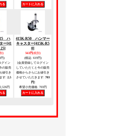
125 ハ
415K-R50 ハンマー
ター
[41
キャスター
[415K-R5
25]
0]
別)
563円
(税別)
3円)
(税込
:
619円)
ログイン
[会員登録してログイン
今の販売
していただくと今の販売
お値引き
価格からさらにお値引き
ます
:
2,5
させていただきます
:
703
円
]
2,526円
希望小売価格
:
703円