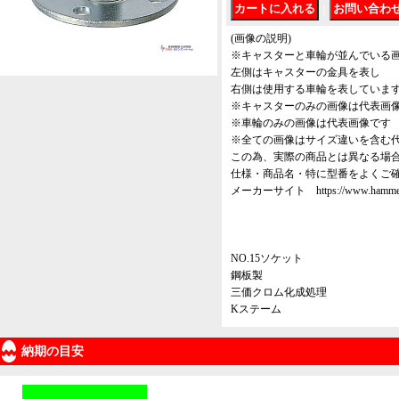
｜
(画像の説明)
※キャスターと車輪が並んでいる
左側はキャスターの金具を表し
右側は使用する車輪を表していま
※キャスターのみの画像は代表画
※車輪のみの画像は代表画像です
※全ての画像はサイズ違いを含む
この為、実際の商品とは異なる場
仕様・商品名・特に型番をよくご
メーカーサイト https://www.hammer-ca
NO.15ソケット
鋼板製
三価クロム化成処理
Kステーム
納期の目安