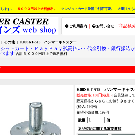
りします。
５０００円以上送料無料。
クレジットカード決済ご利用可能。 大量注文も
｜
商品検
ご利用案内
お問い合せ
｜
その他
｜
K00SKT-S15 ハンマーキャスター
レジットカード・ＰａｙＰａｙ残高払い・代金引換・銀行振込
選べます
合計５,０００円以上で送料無料
K00SKT-S15 ハンマーキャ
販売価格
:
160円
(税別)
[会員登録し
販売価格からさらにお値引きさせて
(税込
:
176円
)
希望小売価格
:
199円
数量
:
個
返品特約に関する重要事項