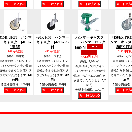
415K-UR75 ハンマ
420K-R50 ハンマー
ハンマーキャスタ
4158EX-PR
ーキャスター
[415K-
キャスター
[420K-R5
ー ハンマーロック
ンマーキャス
UR75]
0]
58EX-PR1
[900-5]
808円
(税別)
482円
(税別)
2,021円
(税
(税込
:
889円)
(税込
:
530円)
(税込
:
2,22
4,613円
(税別)
[会員登録してログイン
[会員登録してログイン
[会員登録して
(税込
:
5,074円)
していただくと今の販売
していただくと今の販売
していただくと
[会員登録してログイン
価格からさらにお値引き
価格からさらにお値引き
価格からさらに
していただくと今の販売
させていただきます
:
1,0
させていただきます
:
602
させていただき
価格からさらにお値引き
09円
]
円
]
26円
]
させていただきます
:
5,7
希望小売価格
:
1,009円
希望小売価格
:
602円
希望小売価格
:
66円
]
希望小売価格
:
5,766円