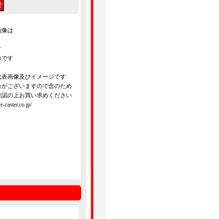
画像は
す
像です
代表画像及びイメージです
合がございますので念のため
確認の上お買い求めください
ster.co.jp/