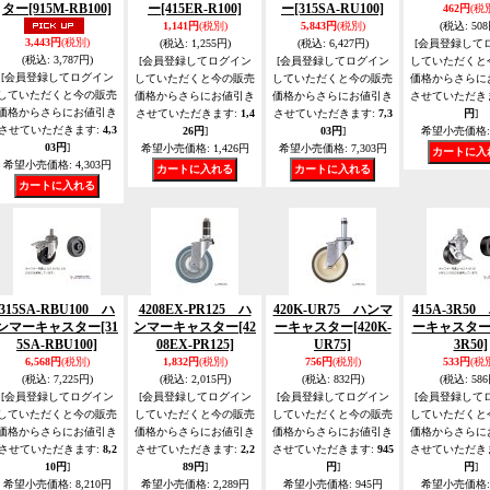
ター
[915M-RB100]
ー
[415ER-R100]
ー
[315SA-RU100]
462円
(税
1,141円
(税別)
5,843円
(税別)
(税込
:
508
3,443円
(税別)
(税込
:
1,255円)
(税込
:
6,427円)
[会員登録して
(税込
:
3,787円)
[会員登録してログイン
[会員登録してログイン
していただくと
[会員登録してログイン
していただくと今の販売
していただくと今の販売
価格からさらに
していただくと今の販売
価格からさらにお値引き
価格からさらにお値引き
させていただき
価格からさらにお値引き
させていただきます
:
1,4
させていただきます
:
7,3
円
]
させていただきます
:
4,3
26円
]
03円
]
希望小売価格
:
03円
]
希望小売価格
:
1,426円
希望小売価格
:
7,303円
希望小売価格
:
4,303円
315SA-RBU100 ハ
4208EX-PR125 ハ
420K-UR75 ハンマ
415A-3R5
ンマーキャスター
[31
ンマーキャスター
[42
ーキャスター
[420K-
ーキャスタ
5SA-RBU100]
08EX-PR125]
UR75]
3R50]
6,568円
(税別)
1,832円
(税別)
756円
(税別)
533円
(税
(税込
:
7,225円)
(税込
:
2,015円)
(税込
:
832円)
(税込
:
586
[会員登録してログイン
[会員登録してログイン
[会員登録してログイン
[会員登録して
していただくと今の販売
していただくと今の販売
していただくと今の販売
していただくと
価格からさらにお値引き
価格からさらにお値引き
価格からさらにお値引き
価格からさらに
させていただきます
:
8,2
させていただきます
:
2,2
させていただきます
:
945
させていただき
10円
]
89円
]
円
]
円
]
希望小売価格
:
8,210円
希望小売価格
:
2,289円
希望小売価格
:
945円
希望小売価格
: