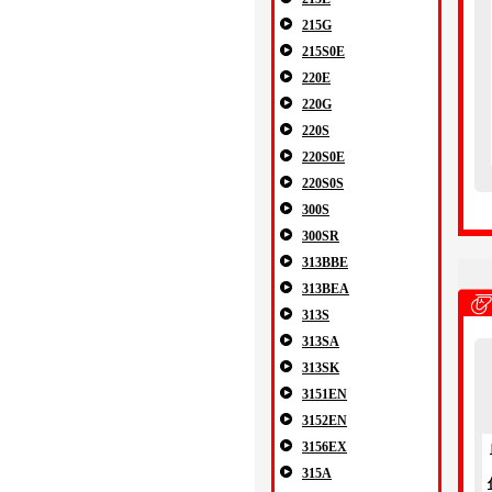
215G
215S0E
220E
220G
220S
220S0E
220S0S
300S
300SR
313BBE
313BEA
313S
313SA
313SK
3151EN
3152EN
3156EX
315A