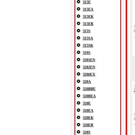
315E
315EA
315EK
315ER
315S
315SA
315SK
319S
3201EN
3202EN
3206EX
320A
320BBE
320BEA
320E
320EA
320EK
320ER
320S