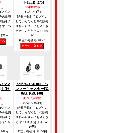
ー
[415ER-R75]
別)
円)
676円
(税別)
ログイン
(税込
:
744円)
今の販売
[会員登録してログイン
お値引き
していただくと今の販売
ます
:
577
価格からさらにお値引き
させていただきます
:
845
577円
円
]
希望小売価格
:
845円
0 ハンマ
320SA-RBU100 ハ
ー
[415A-
ンマーキャスター
[32
0SA-RBU100]
別)
4,896円
(税別)
円)
(税込
:
5,386円)
ログイン
[会員登録してログイン
今の販売
していただくと今の販売
お値引き
価格からさらにお値引き
ます
:
666
させていただきます
:
6,1
20円
]
666円
希望小売価格
:
6,120円