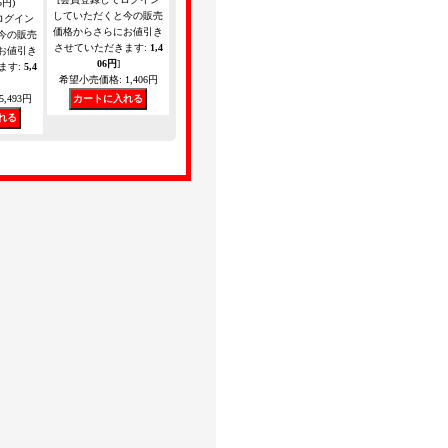
5円)
していただくと今の販売
ログイン
価格からさらにお値引き
今の販売
させていただきます
:
1,4
お値引き
06円
]
ます
:
5,4
希望小売価格
:
1,406円
5,493円