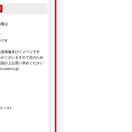
画像は
す
像です
代表画像及びイメージです
合がございますので念のため
確認の上お買い求めください
ster.co.jp/
メッキ)