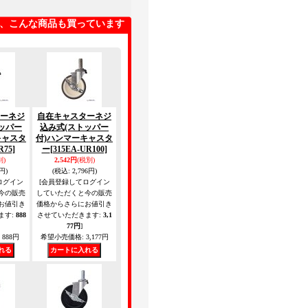
、こんな商品も買っています
ーネジ
自在キャスターネジ
ッパー
込み式(ストッパー
キャスタ
付)ハンマーキャスタ
R75]
ー
[315EA-UR100]
別)
2,542円
(税別)
円)
(税込
:
2,796円)
ログイン
[会員登録してログイン
今の販売
していただくと今の販売
お値引き
価格からさらにお値引き
ます
:
888
させていただきます
:
3,1
77円
]
888円
希望小売価格
:
3,177円