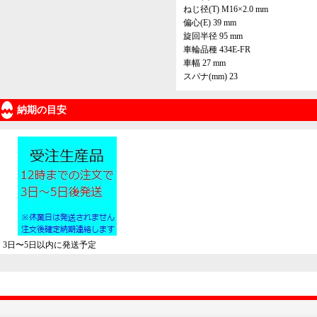
ねじ径(T) M16×2.0 mm
偏心(E) 39 mm
旋回半径 95 mm
車輪品種 434E-FR
車幅 27 mm
スパナ(mm) 23
納期の目安
3日〜5日以内に発送予定