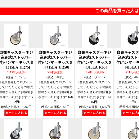
この商品を買った人は
自在キャスターネジ
自在キャスターネジ
自在キャスターネジ
自在キャスタ
込み式(ストッパー
込み式(ストッパー
込み式(ストッパー
込み式(スト
付)ハンマーキャスタ
付)ハンマーキャスタ
付)ハンマーキャスタ
付)ハンマー
ー
[315EA-UR75]
ー
[415EA-UR50]
ー
[315EA-R65]
ー
[415EA-
1,434円
(税別)
535円
(税別)
1,284円
(税別)
711円
(税
(税込
:
1,577円)
(税込
:
589円)
(税込
:
1,412円)
(税込
:
782
[会員登録してログイン
[会員登録してログイン
[会員登録してログイン
[会員登録して
していただくと今の販売
していただくと今の販売
していただくと今の販売
していただくと
価格からさらにお値引き
価格からさらにお値引き
価格からさらにお値引き
価格からさらに
させていただきます
:
1,7
させていただきます
:
668
させていただきます
:
1,6
させていただき
92円
]
円
]
05円
]
円
]
希望小売価格
:
1,792円
希望小売価格
:
668円
希望小売価格
:
1,605円
希望小売価格
: