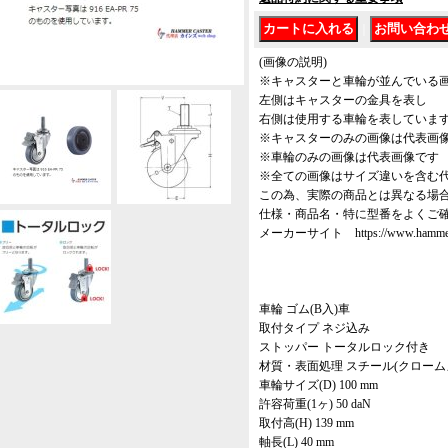
｜
(画像の説明)
※キャスターと車輪が並んでいる
左側はキャスターの金具を表し
右側は使用する車輪を表していま
※キャスターのみの画像は代表画
※車輪のみの画像は代表画像です
※全ての画像はサイズ違いを含む
この為、実際の商品とは異なる場
仕様・商品名・特に型番をよくご
メーカーサイト https://www.hammer-ca
車輪 ゴム(B入)車
取付タイプ ネジ込み
ストッパー トータルロック付き
材質・表面処理 スチール(クローム
車輪サイズ(D) 100 mm
許容荷重(1ヶ) 50 daN
取付高(H) 139 mm
軸長(L) 40 mm