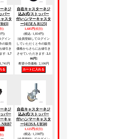
ーネジ
自在キャスターネジ
ッパー
込み式(ストッパー
キャスタ
付)ハンマーキャスタ
UR65]
ー
[415EA-R125]
別)
1,685円
(税別)
2円)
(税込
:
1,854円)
ログイン
[会員登録してログイン
今の販売
していただくと今の販売
お値引き
価格からさらにお値引き
ます
:
1,7
させていただきます
:
2,1
06円
]
1,741円
希望小売価格
:
2,106円
ーネジ
自在キャスターネジ
ッパー
込み式(ストッパー
ーキャ
付)ハンマーキャスタ
A-NRB7
ー
[413SA-UB50]
1,125円
(税別)
(税込
:
1,238円)
別)
[会員登録してログイン