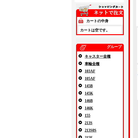
カートの中身
カートは空です。
グループ
キャスター全種
車輪全種
103AF
105AF
145B
145K
146B
146K
155
213S
213S0S
215E