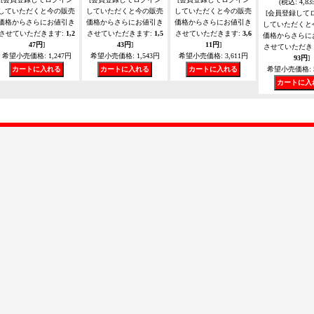
(税込
:
4,83
していただくと今の販売
していただくと今の販売
していただくと今の販売
[会員登録して
価格からさらにお値引き
価格からさらにお値引き
価格からさらにお値引き
していただくと
させていただきます
:
1,2
させていただきます
:
1,5
させていただきます
:
3,6
価格からさらに
47円
]
43円
]
11円
]
させていただき
希望小売価格
:
1,247円
希望小売価格
:
1,543円
希望小売価格
:
3,611円
93円
]
希望小売価格
: