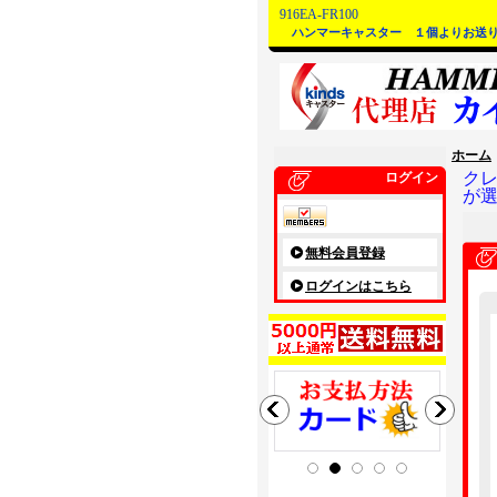
916EA-FR100
ハンマーキャスター １個よりお送
ホーム
ク
ログイン
が
無料会員登録
ログインはこちら