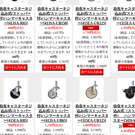
自在キャスターネジ
自在キャスターネジ
自在キャスターネジ
自在キャスタ
込み式(ストッパー
込み式(ストッパー
込み式(ストッパー
込み式(スト
付)ハンマーキャスタ
付)ハンマーキャスタ
付)ハンマーキャスタ
付)ハンマー
ー
[413SA-R65]
ー
[413SA-UB150]
ー
[415EA-UR125]
ー
[315EA-
848円
(税別)
4,561円
(税別)
1,393円
(税
1,728円
(税別)
(税込
:
933円)
(税込
:
5,017円)
(税込
:
1,53
(税込
:
1,901円)
[会員登録してログイン
[会員登録してログイン
[会員登録して
[会員登録してログイン
していただくと今の販売
していただくと今の販売
していただくと
していただくと今の販売
価格からさらにお値引き
価格からさらにお値引き
価格からさらに
価格からさらにお値引き
させていただきます
:
1,0
させていただきます
:
5,7
させていただき
させていただきます
:
2,1
60円
]
01円
]
41円
]
60円
]
希望小売価格
:
1,060円
希望小売価格
:
5,701円
希望小売価格
:
希望小売価格
:
2,160円
自在キャスターネジ
自在キャスターネジ
自在キャスターネジ
自在キャスタ
込み式(ストッパー
込み式(ストッパー
込み式(ストッパー
込み式（スト
付)ハンマーキャスタ
付)ハンマーキャスタ
付)ハンマーキャスタ
付） ハンマ
ー
[415EA-R85]
ー
[413SA-UB65]
ー
[315EA-UR125]
スター
[545S
998円
(税別)
1,235円
(税別)
2,889円
(税別)
5]
(税込
:
1,098円)
(税込
:
1,359円)
(税込
:
3,178円)
4,395円
(税
[会員登録してログイン
[会員登録してログイン
[会員登録してログイン