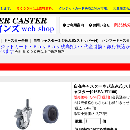
りします。
５０００円以上送料無料。
クレジットカード決済ご利用可能。 大量注文も
｜
商品検
ご利用案内
お問い合せ
｜
キャスター全種
｜
自在キャスターネジ込み式(ストッパー付) ハンマーキャスタ
レジットカード・ＰａｙＰａｙ残高払い・代金引換・銀行振込
選べます
合計５,０００円以上で送料無料
自在キャスターネジ込み式(ス
ャスター
[
916EA-FR100
]
販売価格
:
2,226円
(税別)
[会員登録
の販売価格からさらにお値引きさせ
(税込
:
2,449円
)
希望小売価格
:
2,782円
数量
:
個
返品特約に関する重要事項