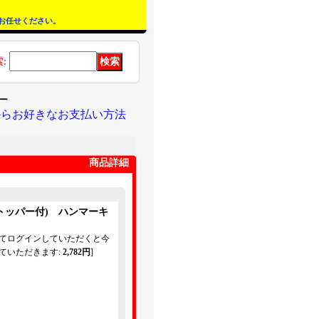
お任せください。
索
:
ー
からお好きなお支払い方法
商品詳細
トッパー付) ハンマーキ
してログインしていただくと今
ていただきます
:
2,782円
]