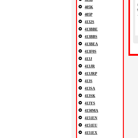
405K
405P
4132S
413BBE
413BBS
413BEA
413F0S
413J
413JR
413JRP
413S
413SA
413SK
413YS
4150MA
4151EN
4151EU
4151EX