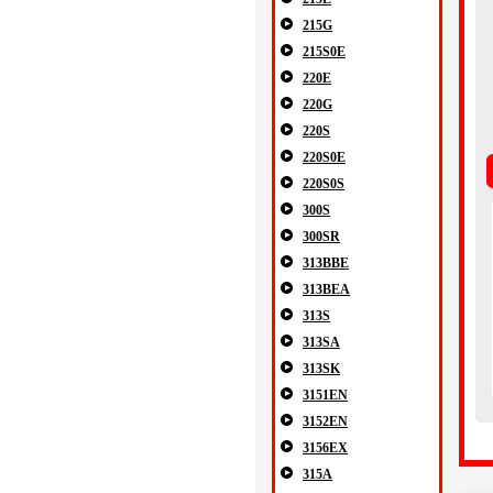
215G
215S0E
220E
220G
220S
220S0E
220S0S
300S
300SR
313BBE
313BEA
313S
313SA
313SK
3151EN
3152EN
3156EX
315A