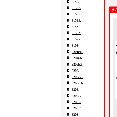
315E
315EA
315EK
315ER
315S
315SA
315SK
319S
3201EN
3202EN
3206EX
320A
320BBE
320BEA
320E
320EA
320EK
320ER
320S