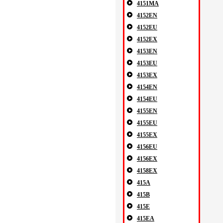
4151MA
4152EN
4152EU
4152EX
4153EN
4153EU
4153EX
4154EN
4154EU
4155EN
4155EU
4155EX
4156EU
4156EX
4158EX
415A
415B
415E
415EA