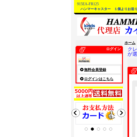
915EA-FR125
ハンマーキャスター １個よりお送
ホーム
ク
ログイン
が
無料会員登録
ログインはこちら