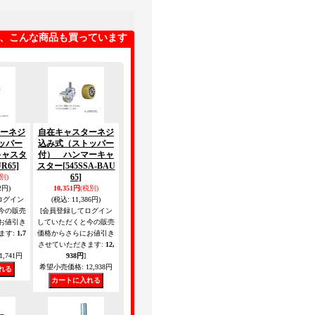
、こんな商品も買っています
ーネジ
自在キャスターネジ
ッパー
込み式（ストッパー
キャスタ
付） ハンマーキャ
UR65]
スター
[545SSA-BAU
65]
別)
2円)
10,351円
(税別)
ログイン
(税込
:
11,386円)
今の販売
[会員登録してログイン
お値引き
していただくと今の販売
ます
:
1,7
価格からさらにお値引き
させていただきます
:
12,
1,741円
938円
]
希望小売価格
:
12,938円