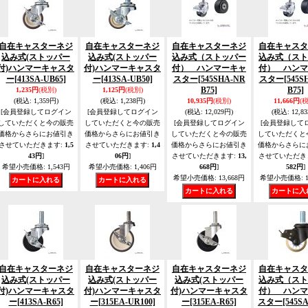
自在キャスターネジ
自在キャスターネジ
自在キャスターネジ
自在キャスタ
込み式(ストッパー
込み式(ストッパー
込み式（ストッパー
込み式（スト
付)ハンマーキャスタ
付)ハンマーキャスタ
付） ハンマーキャ
付） ハンマ
ー
[413SA-UB65]
ー
[413SA-UB50]
スター
[545SHA-NR
スター
[545S
B75]
B75]
1,235円
(税別)
1,125円
(税別)
(税込
:
1,359円)
(税込
:
1,238円)
10,935円
(税別)
11,666円
(
[会員登録してログイン
[会員登録してログイン
(税込
:
12,029円)
(税込
:
12,8
していただくと今の販売
していただくと今の販売
[会員登録してログイン
[会員登録して
価格からさらにお値引き
価格からさらにお値引き
していただくと今の販売
していただくと
させていただきます
:
1,5
させていただきます
:
1,4
価格からさらにお値引き
価格からさらに
43円
]
06円
]
させていただきます
:
13,
させていただき
希望小売価格
:
1,543円
希望小売価格
:
1,406円
668円
]
582円
]
希望小売価格
:
13,668円
希望小売価格
:
1
自在キャスターネジ
自在キャスターネジ
自在キャスターネジ
自在キャスタ
込み式(ストッパー
込み式(ストッパー
込み式(ストッパー
込み式（スト
付)ハンマーキャスタ
付)ハンマーキャスタ
付)ハンマーキャスタ
付） ハンマ
ー
[413SA-R65]
ー
[315EA-UR100]
ー
[315EA-R65]
スター
[545S