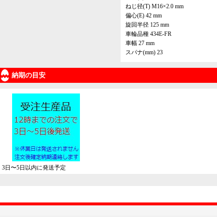
ねじ径(T) M16×2.0 mm
偏心(E) 42 mm
旋回半径 125 mm
車輪品種 434E-FR
車幅 27 mm
スパナ(mm) 23
納期の目安
3日〜5日以内に発送予定