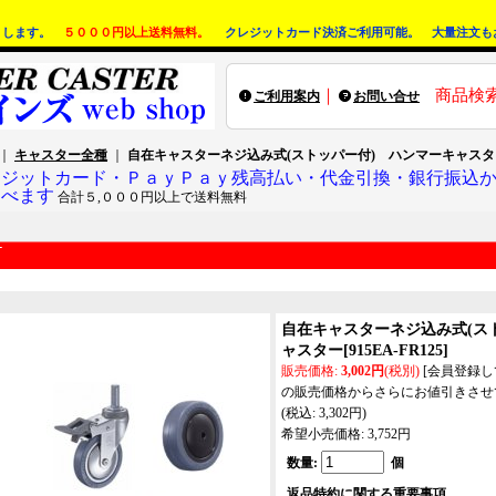
りします。
５０００円以上送料無料。
クレジットカード決済ご利用可能。 大量注文も
｜
商品検
ご利用案内
お問い合せ
｜
キャスター全種
｜
自在キャスターネジ込み式(ストッパー付) ハンマーキャスタ
レジットカード・ＰａｙＰａｙ残高払い・代金引換・銀行振込
選べます
合計５,０００円以上で送料無料
自在キャスターネジ込み式(ス
ャスター
[
915EA-FR125
]
販売価格
:
3,002円
(税別)
[会員登録
の販売価格からさらにお値引きさせ
(税込
:
3,302円
)
希望小売価格
:
3,752円
数量
:
個
返品特約に関する重要事項