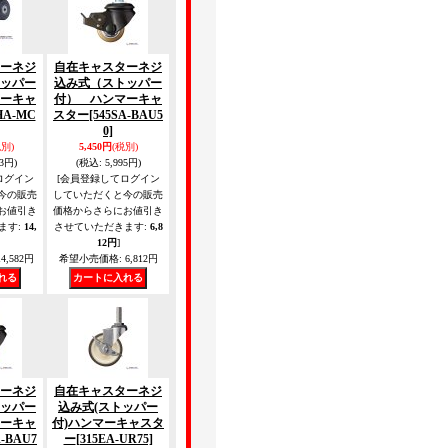
ーネジ
自在キャスターネジ
ッパー
込み式（ストッパー
ーキャ
付） ハンマーキャ
HA-MC
スター
[545SA-BAU5
0]
税別)
5,450円
(税別)
33円)
(税込
:
5,995円)
ログイン
[会員登録してログイン
今の販売
していただくと今の販売
お値引き
価格からさらにお値引き
ます
:
14,
させていただきます
:
6,8
12円
]
4,582円
希望小売価格
:
6,812円
ーネジ
自在キャスターネジ
ッパー
込み式(ストッパー
ーキャ
付)ハンマーキャスタ
A-BAU7
ー
[315EA-UR75]