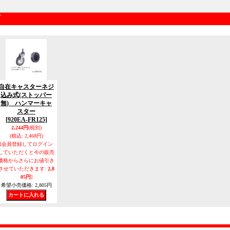
自在キャスターネジ
込み式(ストッパー
無) ハンマーキャ
スター
[920EA-FR125]
2,244円
(税別)
(税込
:
2,468円)
[会員登録してログイン
していただくと今の販売
価格からさらにお値引き
させていただきます
:
2,8
05円
]
希望小売価格
:
2,805円