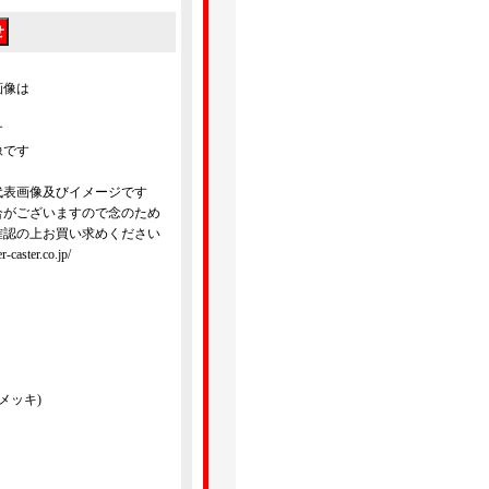
画像は
す
像です
代表画像及びイメージです
合がございますので念のため
確認の上お買い求めください
ster.co.jp/
メッキ)