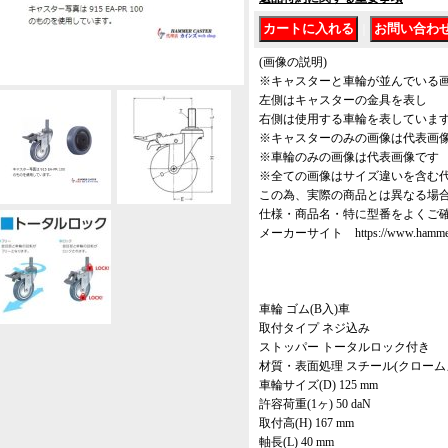
｜
(画像の説明)
※キャスターと車輪が並んでいる
左側はキャスターの金具を表し
右側は使用する車輪を表していま
※キャスターのみの画像は代表画
※車輪のみの画像は代表画像です
※全ての画像はサイズ違いを含む
この為、実際の商品とは異なる場
仕様・商品名・特に型番をよくご
メーカーサイト https://www.hammer-ca
車輪 ゴム(B入)車
取付タイプ ネジ込み
ストッパー トータルロック付き
材質・表面処理 スチール(クローム
車輪サイズ(D) 125 mm
許容荷重(1ヶ) 50 daN
取付高(H) 167 mm
軸長(L) 40 mm