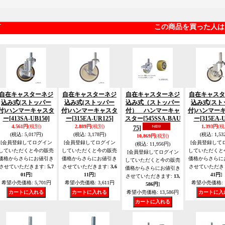
この商品を買った人は
自在キャスターネジ
自在キャスターネジ
自在キャスターネジ
自在キャスタ
込み式(ストッパー
込み式(ストッパー
込み式（ストッパー
込み式(スト
付)ハンマーキャスタ
付)ハンマーキャスタ
付） ハンマーキャ
付)ハンマー
ー
[413SA-UB150]
ー
[315EA-UR125]
スター
[545SSA-BAU
ー
[315EA-
4,561円
(税別)
2,889円
(税別)
1,393円
(税
75]
(税込
:
5,017円)
(税込
:
3,178円)
(税込
:
1,53
10,869円
(税別)
[会員登録してログイン
[会員登録してログイン
[会員登録して
(税込
:
11,956円)
していただくと今の販売
していただくと今の販売
していただくと
[会員登録してログイン
価格からさらにお値引き
価格からさらにお値引き
価格からさらに
していただくと今の販売
させていただきます
:
5,7
させていただきます
:
3,6
させていただき
価格からさらにお値引き
01円
]
11円
]
41円
]
させていただきます
:
13,
希望小売価格
:
5,701円
希望小売価格
:
3,611円
希望小売価格
:
586円
]
希望小売価格
:
13,586円