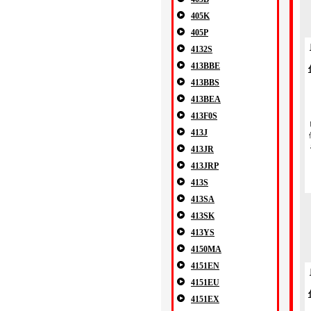
405K
405P
4132S
413BBE
413BBS
413BEA
413F0S
413J
413JR
413JRP
413S
413SA
413SK
413YS
4150MA
4151EN
4151EU
4151EX