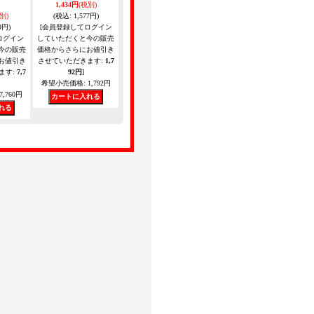
1,434円
(税別)
別)
(税込
:
1,577円)
9円)
[会員登録してログイン
ログイン
していただくと今の販売
今の販売
価格からさらにお値引き
お値引き
させていただきます
:
1,7
ます
:
7,7
92円
]
希望小売価格
:
1,792円
7,760円