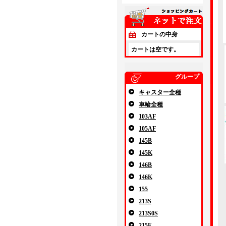
カートの中身
カートは空です。
グループ
キャスター全種
車輪全種
103AF
105AF
145B
145K
146B
146K
155
213S
213S0S
215E