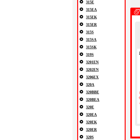
315E
315EA
315EK
315ER
315S
315SA
315SK
319S
3201EN
3202EN
3206EX
320A
320BBE
320BEA
320E
320EA
320EK
320ER
320S