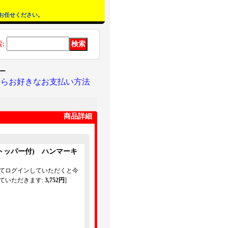
お任せください。
索
:
ー
からお好きなお支払い方法
商品詳細
トッパー付) ハンマーキ
してログインしていただくと今
ていただきます
:
3,752円
]