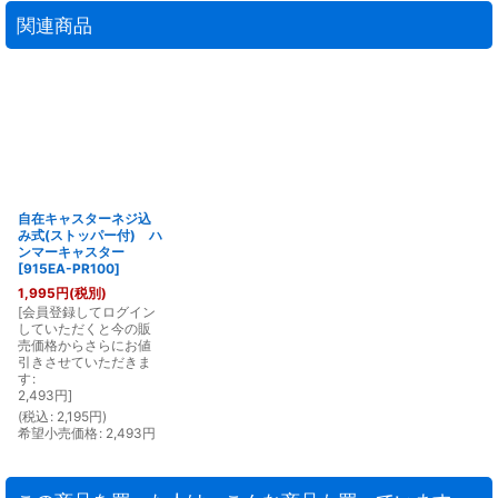
関連商品
自在キャスターネジ込
み式(ストッパー付) ハ
ンマーキャスター
[
915EA-PR100
]
1,995
円
(税別)
[
会員登録してログイン
していただくと今の販
売価格からさらにお値
引きさせていただきま
す
:
2,493
円
]
(
税込
:
2,195
円
)
希望小売価格
:
2,493
円