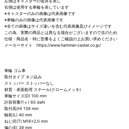
左側はキャスターの金具を表し
右側は使用する車輪を表しています
※キャスターのみの画像は代表画像です
※車輪のみの画像は代表画像です
※全ての画像はサイズ違いを含む代表画像及びイメージです
この為、実際の商品とは異なる場合がございますので念のため
仕様・商品名・特に型番をよくご確認の上お買い求めください
メーカーサイト https://www.hammer-caster.co.jp/
車輪 ゴム車
取付タイプ ネジ込み
ストッパー ストッパーなし
材質・表面処理 スチール(クロームメッキ)
車輪サイズ(D) 100 mm
許容荷重(1ヶ) 60 daN
取付高(H) 139 mm
軸長(L) 40 mm
ねじ径(T) M16×2.0 mm
偏心(E) 39 mm