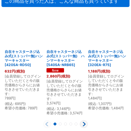
この商品を買った人は、こんな商品も買っています
自在キャスターネジ込
自在キャスターネジ込
自在キャスターネジ込
み式(ストッパー無)ハン
み式(ストッパー無) ハ
み式(ストッパー無)ハン
マーキャスター
ンマーキャスター
マーキャスター
[
420SA-RD50
]
[
540SA-NRB65
]
[
320EA-R75
]
632
円
(税別)
1,188
円
(税別)
[
会員登録してログイン
[
会員登録してログイン
2,860
円
(税別)
していただくと今の販
していただくと今の販
[
会員登録してログイン
[
売価格からさらにお値
売価格からさらにお値
していただくと今の販
引きさせていただきま
引きさせていただきま
売価格からさらにお値
す
:
す
:
引きさせていただきま
789
円
]
1,484
円
]
す
:
3,574
円
]
(
税込
:
695
円
)
(
税込
:
1,307
円
)
希望小売価格
:
789
円
希望小売価格
:
1,484
円
(
税込
:
3,146
円
)
(
希望小売価格
:
3,574
円