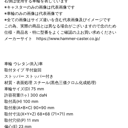
右側は使用する車輪を表しています
※キャスターのみの画像は代表画像です
※車輪のみの画像は代表画像です
※全ての画像はサイズ違いを含む代表画像及びイメージです
この為、実際の商品とは異なる場合がございますので念のため
仕様・商品名・特に型番をよくご確認の上お買い求めください
メーカーサイト https://www.hammer-caster.co.jp/
車輪 ウレタン(B入)車
取付タイプ 平付旋回
ストッパー ストッパー付き
材質・表面処理 スチール(黒色三価クロム化成処理)
車輪サイズ(D) 75 mm
許容荷重(1ヶ) 300 daN
取付高(H) 100 mm
取付座(A×B×C) 90×90 mm
取付寸法(X×Y×Z) 68×68 (71×71) mm
取付穴径(P) 11 mm
偏心(E) 23 mm