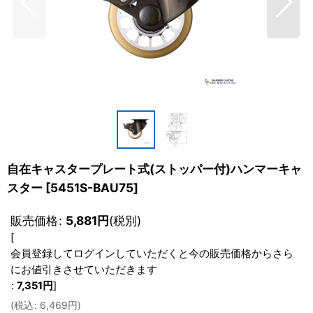
自在キャスタープレート式(ストッパー付)ハンマーキャ
スター
[
5451S-BAU75
]
販売価格
:
5,881
円
(税別)
[
会員登録してログインしていただくと今の販売価格からさら
にお値引きさせていただきます
:
7,351
円
]
(
税込
:
6,469
円
)