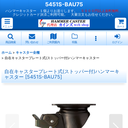
5451S-BAU75
ハンマーキャスター １個よりお送りします。
５０００円以上送料無料 。
クレジットカード決済ご利用可能。 大量注文もお任せください。
メニュー
カート
商品検索
問い合わせ
ご利用案内
特集
ログイン
ホーム
>
キャスター全種
>
自在キャスタープレート式(ストッパー付)ハンマーキャスター
自在キャスタープレート式(ストッパー付)ハンマーキ
ャスター
[
5451S-BAU75
]