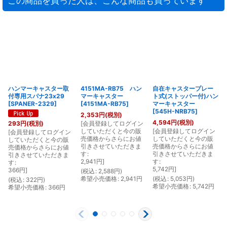
この商品を買った人は、こんな商品も買っています
ハンマーキャスター取
4151MA-RB75 ハン
自在キャスタープレー
付専用スパナ23x29
マーキャスター
ト式(ストッパー付)ハン
[
SPANER-2329
]
[
4151MA-RB75
]
マーキャスター
[
545H-NRB75
]
2,353
円
(税別)
4,594
円
(税別)
[
会員登録してログイン
293
円
(税別)
していただくと今の販
[
会員登録してログイン
[
[
会員登録してログイン
売価格からさらにお値
していただくと今の販
していただくと今の販
引きさせていただきま
売価格からさらにお値
売価格からさらにお値
す
:
引きさせていただきま
引きさせていただきま
2,941
円
]
す
:
す
:
5,742
円
]
366
円
]
(
税込
:
2,588
円
)
希望小売価格
:
2,941
円
(
税込
:
5,053
円
)
(
(
税込
:
322
円
)
希望小売価格
:
5,742
円
希望小売価格
:
366
円