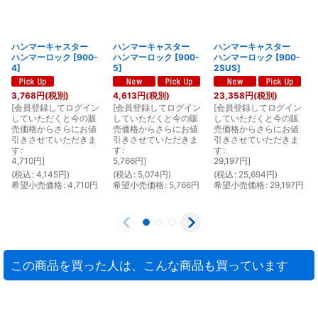
ハンマーキャスター
ハンマーキャスター
ハンマーキャスター
ハンマーロック
[
900-
ハンマーロック
[
900-
ハンマーロック
[
900-
4
]
5
]
2SUS
]
3,768
円
(税別)
4,613
円
(税別)
23,358
円
(税別)
[
会員登録してログイン
[
会員登録してログイン
[
会員登録してログイン
[
していただくと今の販
していただくと今の販
していただくと今の販
売価格からさらにお値
売価格からさらにお値
売価格からさらにお値
引きさせていただきま
引きさせていただきま
引きさせていただきま
す
:
す
:
す
:
4,710
円
]
5,766
円
]
29,197
円
]
(
税込
:
4,145
円
)
(
税込
:
5,074
円
)
(
税込
:
25,694
円
)
(
希望小売価格
:
4,710
円
希望小売価格
:
5,766
円
希望小売価格
:
29,197
円
この商品を買った人は、こんな商品も買っています