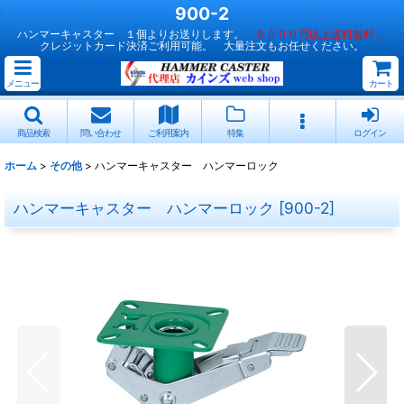
900-2
ハンマーキャスター １個よりお送りします。
５０００円以上送料無料 。
クレジットカード決済ご利用可能。 大量注文もお任せください。
メニュー
カート
商品検索
問い合わせ
ご利用案内
特集
ログイン
ホーム
>
その他
>
ハンマーキャスター ハンマーロック
ハンマーキャスター ハンマーロック
[
900-2
]