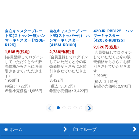
自在キャスタープレー
自在キャスタープレー
420JR-RBB125 ハン
ト式(ストッパー無)ハン
ト式(ストッパー付) ハ
マーキャスター
マーキャスター
[
420E-
ンマーキャスター
[
420JR-RBB125
]
R125
]
[
415M-RB100
]
2,328
円
(税別)
1,565
円
(税別)
2,738
円
(税別)
[
会員登録してログイン
[
会員登録してログイン
[
会員登録してログイン
していただくと今の販
[
していただくと今の販
していただくと今の販
売価格からさらにお値
売価格からさらにお値
売価格からさらにお値
引きさせていただきま
引きさせていただきま
引きさせていただきま
す
:
す
:
す
:
2,910
円
]
1,956
円
]
3,422
円
]
(
税込
:
2,561
円
)
(
税込
:
1,722
円
)
(
税込
:
3,012
円
)
希望小売価格
:
2,910
円
(
希望小売価格
:
1,956
円
希望小売価格
:
3,422
円
ホーム
グループ