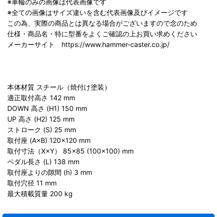
※車輪のみの画像は代表画像です
※全ての画像はサイズ違いを含む代表画像及びイメージです
この為、実際の商品とは異なる場合がございますので念のため
仕様・商品名・特に型番をよくご確認の上お買い求めください
メーカーサイト https://www.hammer-caster.co.jp/
本体材質 スチール（焼付け塗装）
適正取付高さ 142 mm
DOWN 高さ (H1) 150 mm
UP 高さ (H2) 125 mm
ストローク (S) 25 mm
取付座 (A×B) 120×120 mm
取付寸法（X×Y） 85×85 (100×100) mm
ペダル長さ (L) 138 mm
取付座よりの隙間 (h) 3 mm
取付穴径 11 mm
最大積載質量 200 kg