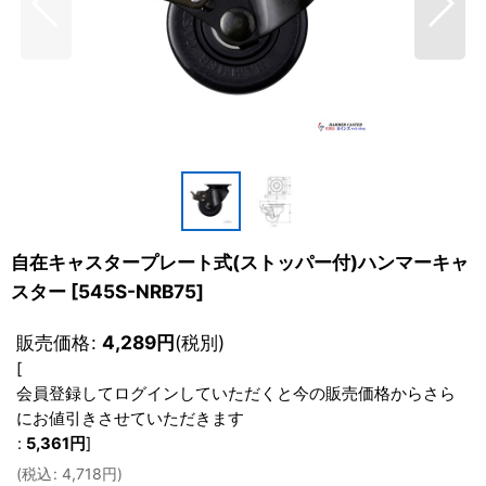
自在キャスタープレート式(ストッパー付)ハンマーキャ
スター
[
545S-NRB75
]
販売価格
:
4,289
円
(税別)
[
会員登録してログインしていただくと今の販売価格からさら
にお値引きさせていただきます
:
5,361
円
]
(
税込
:
4,718
円
)