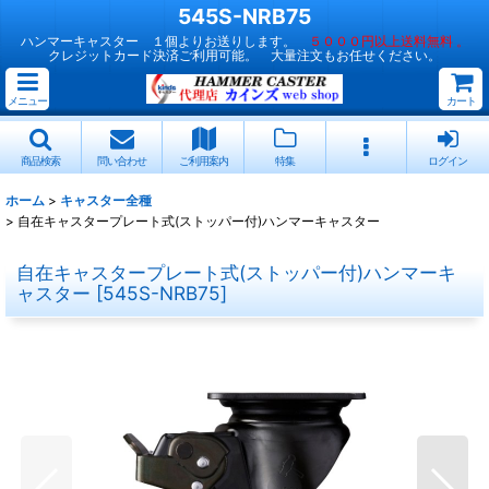
545S-NRB75
ハンマーキャスター １個よりお送りします。
５０００円以上送料無料 。
クレジットカード決済ご利用可能。 大量注文もお任せください。
メニュー
カート
商品検索
問い合わせ
ご利用案内
特集
ログイン
ホーム
>
キャスター全種
>
自在キャスタープレート式(ストッパー付)ハンマーキャスター
自在キャスタープレート式(ストッパー付)ハンマーキ
ャスター
[
545S-NRB75
]