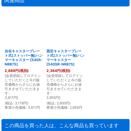
関連商品
自在キャスタープレー
固定キャスタープレー
ト式(ストッパー無)ハン
ト式(ストッパー無)ハン
マーキャスター
[
540S-
マーキャスター
NRB75
]
[
540SR-NRB75
]
2,889
円
(税別)
2,364
円
(税別)
[
会員登録してログイン
[
会員登録してログイン
していただくと今の販
していただくと今の販
売価格からさらにお値
売価格からさらにお値
引きさせていただきま
引きさせていただきま
す
:
す
:
3,611
円
]
2,955
円
]
(
税込
:
3,178
円
)
(
税込
:
2,600
円
)
希望小売価格
:
3,611
円
希望小売価格
:
2,955
円
この商品を買った人は、こんな商品も買っています