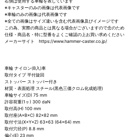
右側は使用する車輪を表しています
※キャスターのみの画像は代表画像です
※車輪のみの画像は代表画像です
※全ての画像はサイズ違いを含む代表画像及びイメージです
この為、実際の商品とは異なる場合がございますので念のため
仕様・商品名・特に型番をよくご確認の上お買い求めください
メーカーサイト https://www.hammer-caster.co.jp/
車輪 ナイロン(B入)車
取付タイプ 平付旋回
ストッパー ストッパー付き
材質・表面処理 スチール(黒色三価クロム化成処理)
車輪サイズ(D) 75 mm
許容荷重(1ヶ) 300 daN
取付高(H) 100 mm
取付座(A×B×C) 82×82 mm
取付寸法(X×Y×Z) 63×63 (64×64) mm
取付穴径(P) 8.8 mm
偏心(E) 23 mm