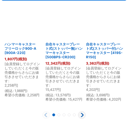
ハンマーキャスター
自在キャスタープレー
自在キャスタープレー
フリーロック900-A
ト式(ストッパー無)ハン
ト式(ストッパー付)ハン
[
900A-220
]
マーキャスター
マーキャスター
[
419S-
[
500BPS-CR200
]
R150
]
1,807
円
(税別)
12,342
円
(税別)
3,362
円
(税別)
[
会員登録してログイン
していただくと今の販
[
会員登録してログイン
[
会員登録してログイン
[
売価格からさらにお値
していただくと今の販
していただくと今の販
引きさせていただきま
売価格からさらにお値
売価格からさらにお値
す
:
引きさせていただきま
引きさせていただきま
2,258
円
]
す
:
す
:
15,427
円
]
4,202
円
]
(
税込
:
1,988
円
)
希望小売価格
:
2,258
円
(
税込
:
13,576
円
)
(
税込
:
3,698
円
)
(
希望小売価格
:
15,427
円
希望小売価格
:
4,202
円