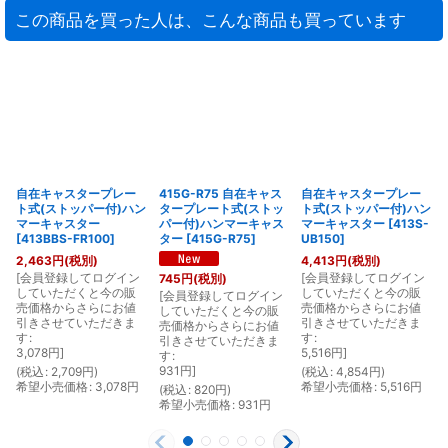
この商品を買った人は、こんな商品も買っています
自在キャスタープレー
415G-R75 自在キャス
自在キャスタープレー
ト式(ストッパー付)ハン
タープレート式(ストッ
ト式(ストッパー付)ハン
マーキャスター
パー付)ハンマーキャス
マーキャスター
[
413S-
[
413BBS-FR100
]
ター
[
415G-R75
]
UB150
]
2,463
円
(税別)
4,413
円
(税別)
[
会員登録してログイン
[
会員登録してログイン
[
745
円
(税別)
していただくと今の販
していただくと今の販
[
会員登録してログイン
売価格からさらにお値
売価格からさらにお値
していただくと今の販
引きさせていただきま
引きさせていただきま
売価格からさらにお値
す
:
す
:
引きさせていただきま
3,078
円
]
5,516
円
]
す
:
931
円
]
(
税込
:
2,709
円
)
(
税込
:
4,854
円
)
(
希望小売価格
:
3,078
円
希望小売価格
:
5,516
円
(
税込
:
820
円
)
希望小売価格
:
931
円