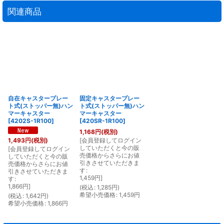
関連商品
自在キャスタープレー
固定キャスタープレー
ト式(ストッパー無)ハン
ト式(ストッパー無)ハン
マーキャスター
マーキャスター
[
4202S-1R100
]
[
420SR-1R100
]
1,168
円
(税別)
[
会員登録してログイン
1,493
円
(税別)
していただくと今の販
[
会員登録してログイン
売価格からさらにお値
していただくと今の販
引きさせていただきま
売価格からさらにお値
す
:
引きさせていただきま
1,459
円
]
す
:
1,866
円
]
(
税込
:
1,285
円
)
希望小売価格
:
1,459
円
(
税込
:
1,642
円
)
希望小売価格
:
1,866
円