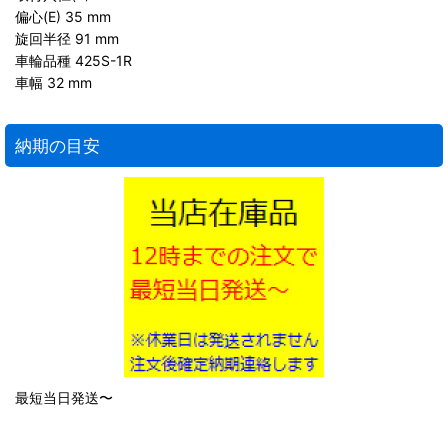
偏心(E) 35 mm
旋回半径 91 mm
車輪品種 425S-1R
車幅 32 mm
納期の目安
最短当日発送〜