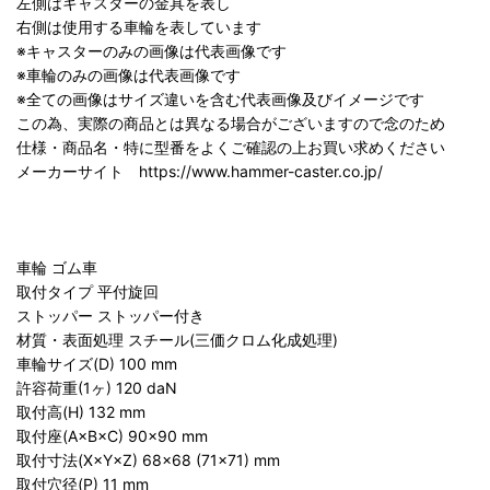
左側はキャスターの金具を表し
右側は使用する車輪を表しています
※キャスターのみの画像は代表画像です
※車輪のみの画像は代表画像です
※全ての画像はサイズ違いを含む代表画像及びイメージです
この為、実際の商品とは異なる場合がございますので念のため
仕様・商品名・特に型番をよくご確認の上お買い求めください
メーカーサイト https://www.hammer-caster.co.jp/
車輪 ゴム車
取付タイプ 平付旋回
ストッパー ストッパー付き
材質・表面処理 スチール(三価クロム化成処理)
車輪サイズ(D) 100 mm
許容荷重(1ヶ) 120 daN
取付高(H) 132 mm
取付座(A×B×C) 90×90 mm
取付寸法(X×Y×Z) 68×68 (71×71) mm
取付穴径(P) 11 mm