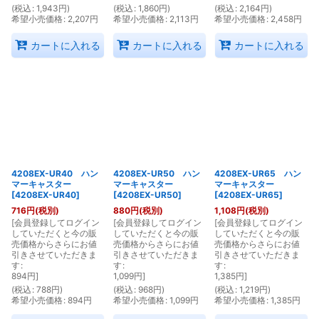
(
税込
:
1,943
円
)
(
税込
:
1,860
円
)
(
税込
:
2,164
円
)
希望小売価格
:
2,207
円
希望小売価格
:
2,113
円
希望小売価格
:
2,458
円
カートに入れる
カートに入れる
カートに入れる
4208EX-UR40 ハン
4208EX-UR50 ハン
4208EX-UR65 ハン
マーキャスター
マーキャスター
マーキャスター
[
4208EX-UR40
]
[
4208EX-UR50
]
[
4208EX-UR65
]
716
円
(税別)
880
円
(税別)
1,108
円
(税別)
[
会員登録してログイン
[
会員登録してログイン
[
会員登録してログイン
していただくと今の販
していただくと今の販
していただくと今の販
売価格からさらにお値
売価格からさらにお値
売価格からさらにお値
引きさせていただきま
引きさせていただきま
引きさせていただきま
す
:
す
:
す
:
894
円
]
1,099
円
]
1,385
円
]
(
税込
:
788
円
)
(
税込
:
968
円
)
(
税込
:
1,219
円
)
希望小売価格
:
894
円
希望小売価格
:
1,099
円
希望小売価格
:
1,385
円