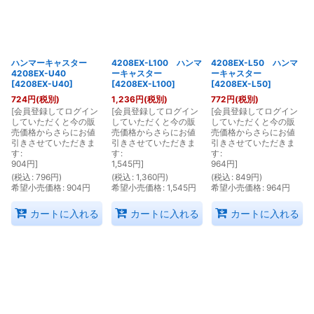
絞り込む
ハンマーキャスター
4208EX-L100 ハンマ
4208EX-L50 ハンマ
4208EX-U40
ーキャスター
ーキャスター
[
4208EX-U40
]
[
4208EX-L100
]
[
4208EX-L50
]
724
円
(税別)
1,236
円
(税別)
772
円
(税別)
[
会員登録してログイン
[
会員登録してログイン
[
会員登録してログイン
していただくと今の販
していただくと今の販
していただくと今の販
売価格からさらにお値
売価格からさらにお値
売価格からさらにお値
引きさせていただきま
引きさせていただきま
引きさせていただきま
す
:
す
:
す
:
904
円
]
1,545
円
]
964
円
]
(
税込
:
796
円
)
(
税込
:
1,360
円
)
(
税込
:
849
円
)
希望小売価格
:
904
円
希望小売価格
:
1,545
円
希望小売価格
:
964
円
カートに入れる
カートに入れる
カートに入れる