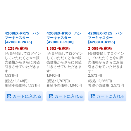
4208EX-PR75 ハン
4208EX-R100 ハン
4208EX-R125 ハン
マーキャスター
マーキャスター
マーキャスター
[
4208EX-PR75
]
[
4208EX-R100
]
[
4208EX-R125
]
1,225
円
(税別)
1,552
円
(税別)
2,059
円
(税別)
[
会員登録してログイン
[
会員登録してログイン
[
会員登録してログイン
していただくと今の販
していただくと今の販
していただくと今の販
売価格からさらにお値
売価格からさらにお値
売価格からさらにお値
引きさせていただきま
引きさせていただきま
引きさせていただきま
す
:
す
:
す
:
1,531
円
]
1,940
円
]
2,573
円
]
(
税込
:
1,348
円
)
(
税込
:
1,707
円
)
(
税込
:
2,265
円
)
希望小売価格
:
1,531
円
希望小売価格
:
1,940
円
希望小売価格
:
2,573
円
カートに入れる
カートに入れる
カートに入れる