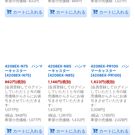
希望小売価格
:
832
円
希望小売価格
:
884
円
希望小売価格
:
1,021
円
カートに入れる
カートに入れる
カートに入れる
4208EX-N75 ハンマ
4208EX-N85 ハンマ
4208EX-PR100 ハン
ーキャスター
ーキャスター
マーキャスター
[
4208EX-N75
]
[
4208EX-N85
]
[
4208EX-PR100
]
862
円
(税別)
1,146
円
(税別)
1,623
円
(税別)
[
会員登録してログイン
[
会員登録してログイン
[
会員登録してログイン
していただくと今の販
していただくと今の販
していただくと今の販
売価格からさらにお値
売価格からさらにお値
売価格からさらにお値
引きさせていただきま
引きさせていただきま
引きさせていただきま
す
:
す
:
す
:
1,077
円
]
1,432
円
]
2,028
円
]
(
税込
:
948
円
)
(
税込
:
1,261
円
)
(
税込
:
1,785
円
)
希望小売価格
:
1,077
円
希望小売価格
:
1,432
円
希望小売価格
:
2,028
円
カートに入れる
カートに入れる
カートに入れる