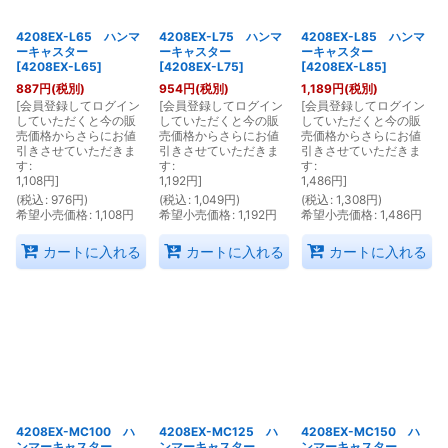
4208EX-L65 ハンマ
4208EX-L75 ハンマ
4208EX-L85 ハンマ
ーキャスター
ーキャスター
ーキャスター
[
4208EX-L65
]
[
4208EX-L75
]
[
4208EX-L85
]
887
円
(税別)
954
円
(税別)
1,189
円
(税別)
[
会員登録してログイン
[
会員登録してログイン
[
会員登録してログイン
していただくと今の販
していただくと今の販
していただくと今の販
売価格からさらにお値
売価格からさらにお値
売価格からさらにお値
引きさせていただきま
引きさせていただきま
引きさせていただきま
す
:
す
:
す
:
1,108
円
]
1,192
円
]
1,486
円
]
(
税込
:
976
円
)
(
税込
:
1,049
円
)
(
税込
:
1,308
円
)
希望小売価格
:
1,108
円
希望小売価格
:
1,192
円
希望小売価格
:
1,486
円
カートに入れる
カートに入れる
カートに入れる
4208EX-MC100 ハ
4208EX-MC125 ハ
4208EX-MC150 ハ
ンマーキャスター
ンマーキャスター
ンマーキャスター